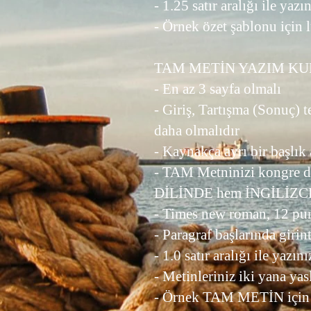
- 1.25 satır aralığı ile yazı
- Örnek özet şablonu için 
TAM METİN YAZIM K
- En az 3 sayfa olmalı
- Giriş, Tartışma (Sonuç) 
daha olmalıdır
- Kaynakça ayrı bir başlık 
- TAM Metninizi kongre di
DİLİNDE hem İNGİLİZCE 
- Times new roman, 12 pun
- Paragraf başlarında giri
- 1.0 satır aralığı ile yazını
- Metinleriniz iki yana yas
- Örnek TAM METİN için 