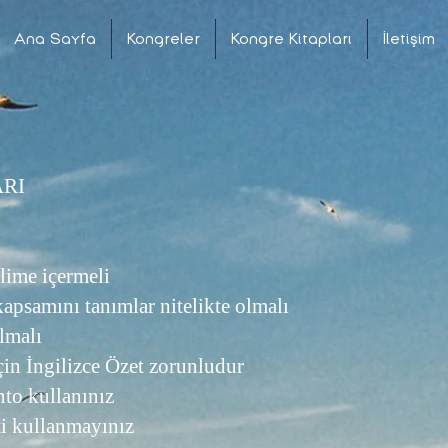
Ana Sayfa
Kongreler
Kongre Kitapları
İletişim
RI
elime içermeli
kapsamını tanımlar nitelikte olmalı
olmalı
için İngilizce Özet zorunludur
to kullanınız
nti kullanmayınız