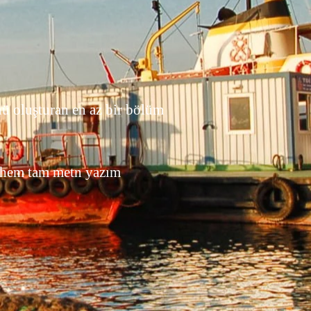
nü oluşturan en az bir bölüm
k hem tam metn yazım