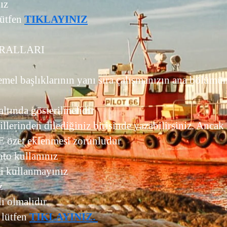
nız
lütfen
TIKLAYINIZ
URALLARI
temel başlıklarının yanı sıra çalışmanızın ana bölümü
altında gösterilmelidir
llerinden dilediğiniz birisinde yazabilirsiniz. Anca
özet eklenmesi zorunludur
to kullanınız
nti kullanmayınız
z
lı olmalıdır
lütfen
TIKLAYINIZ.